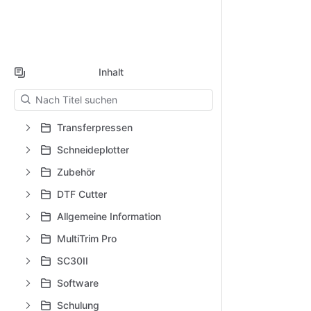
Inhalt
Die Ergebnisse werden aktualisiert, während Sie tippen.
Transferpressen
Schneideplotter
Zubehör
DTF Cutter
Allgemeine Information
MultiTrim Pro
SC30II
Software
Schulung