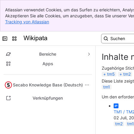
Banner
Atlassian verwendet Cookies, um das Surfen zu erleichtern, Ana
Top Bar
Akzeptieren Sie alle Cookies, um anzugeben, dass Sie unserer 
Sidebar
Tracking von Atlassian
, (opens new window)
Main Content
Seitenleiste reduzieren
Sites oder Apps wechseln
Bereiche
Inhalte 
Apps
Zugehörige Stic
tm5
tm2
Diese Liste zeig
Nach oben
Secabo Knowledge Base (Deutsch)
tm1
Um den erforderl
Verknüpfungen
TM1 / TM2
02 Juli, 2
tm2
tm1